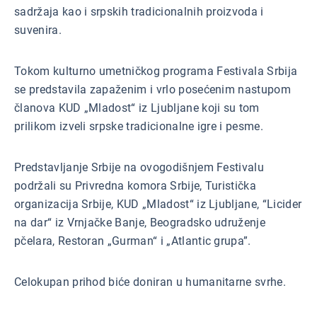
sadržaja kao i srpskih tradicionalnih proizvoda i
suvenira.
Tokom kulturno umetničkog programa Festivala Srbija
se predstavila zapaženim i vrlo posećenim nastupom
članova KUD „Mladost“ iz Ljubljane koji su tom
prilikom izveli srpske tradicionalne igre i pesme.
Predstavljanje Srbije na ovogodišnjem Festivalu
podržali su Privredna komora Srbije, Turistička
organizacija Srbije, KUD „Mladost“ iz Ljubljane, “Licider
na dar“ iz Vrnjačke Banje, Beogradsko udruženje
pčelara, Restoran „Gurman“ i „Atlantic grupa”.
Celokupan prihod biće doniran u humanitarne svrhe.