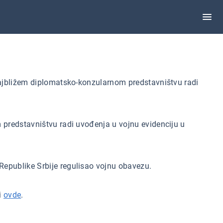
 najbližem diplomatsko-konzularnom predstavništvu radi
m predstavništvu radi uvođenja u vojnu evidenciju u
Republike Srbije regulisao vojnu obavezu.
i
ovde
.