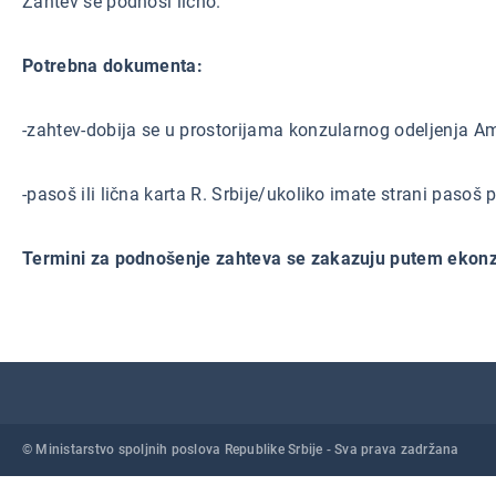
Zahtev se podnosi lično.
Potrebna dokumenta:
-zahtev-dobija se u prostorijama konzularnog odeljenja A
-pasoš ili lična karta R. Srbije/ukoliko imate strani pasoš p
Termini za podnošenje zahteva se zakazuju putem ekonz
© Ministarstvo spoljnih poslova Republike Srbije - Sva prava zadržana