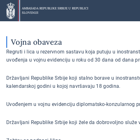
Preskoči
na
AMBASADA REPUBLIKE SRBIJE U
REPUBLICI
SLOVENIJI
glavni
deo
Vojna obaveza
Regruti i lica u rezervnom sastavu koja putuju u inostran
uvođenja u vojnu evidenciju u roku od 30 dana od dana pr
Državljani Republike Srbije koji stalno borave u inostran
kalendarskoj godini u kojoj navršavaju 18 godina.
Uvođenjem u vojnu evidenciju diplomatsko-konzularnog pre
Državljani Republike Srbije koji žele da dobrovoljno služe