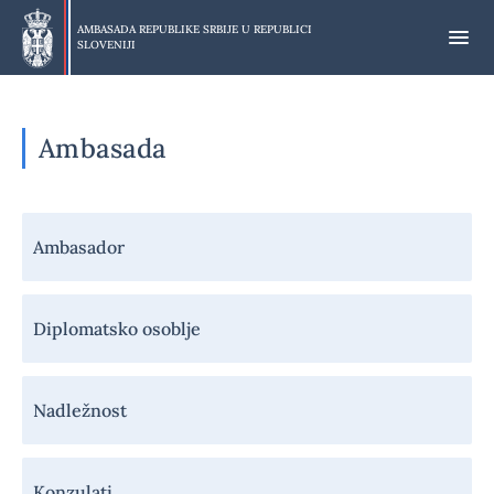
Preskoči
na
AMBASADA REPUBLIKE SRBIJE U
REPUBLICI
SLOVENIJI
glavni
deo
Ambasada
Навигација
Ambasador
-
Амбасада
Diplomatsko osoblje
Nadležnost
Konzulati