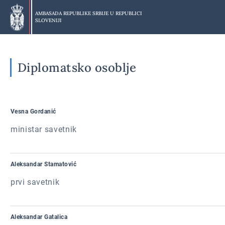
Preskoči
na
AMBASADA REPUBLIKE SRBIJE U
REPUBLICI
SLOVENIJI
glavni
deo
Diplomatsko osoblje
Vesna Gordanić
ministar savetnik
Aleksandar Stamatović
prvi savetnik
Aleksandar Gatalica