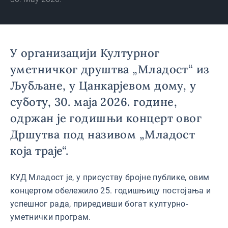
У организацији Културног
уметничког друштва „Младост“ из
Љубљане, у Цанкарјевом дому, у
суботу, 30. маја 2026. године,
одржан је годишњи концерт овог
Дршутва под називом „Младост
која траје“.
КУД Младост је, у присуству бројне публике, овим
концертом обележило 25. годишњицу постојања и
успешног рада, приредивши богат културно-
уметнички програм.