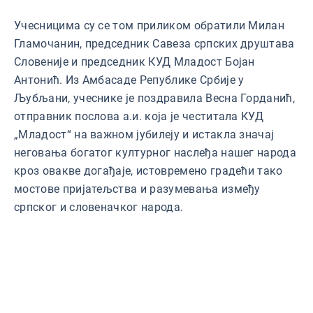
Учесницима су се том приликом обратили Милан
Гламочанин, председник Савеза српских друштава
Словеније и председник КУД Младост Бојан
Антонић. Из Амбасаде Републике Србије у
Љубљани, учеснике је поздравила Весна Горданић,
отправник послова а.и. која је честитала КУД
„Младост“ на важном јубилеју и истакла значај
неговања богатог културног наслеђа нашег народа
кроз овакве догађаје, истовремено градећи тако
мостове пријатељства и разумевања између
српског и словеначког народа.