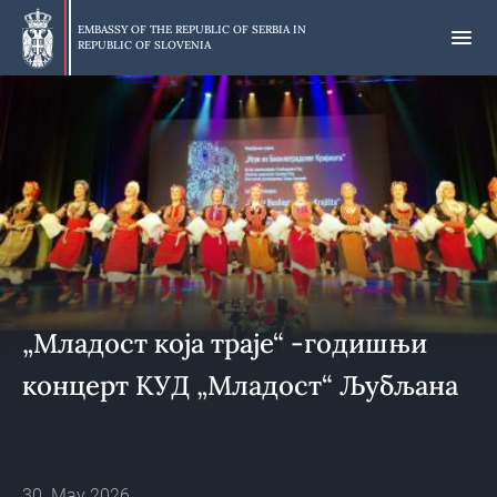
Skip
to
EMBASSY OF THE REPUBLIC OF SERBIA IN
REPUBLIC OF SLOVENIA
main
content
„Младост која траје“ -годишњи
концерт КУД „Младост“ Љубљана
30. May 2026.